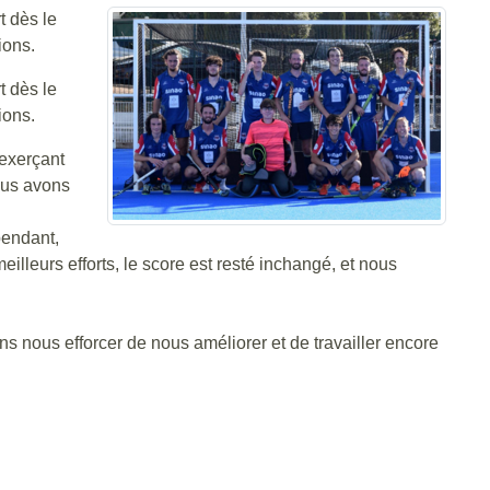
t dès le
ions.
t dès le
ions.
 exerçant
nous avons
pendant,
eilleurs efforts, le score est resté inchangé, et nous
 nous efforcer de nous améliorer et de travailler encore