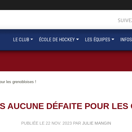
SUIVE
LE CLUB
ÉCOLE DE HOCKEY
LES ÉQUIPES
INFOS
our les grenobloises !
S AUCUNE DÉFAITE POUR LES
PUBLIÉE LE
22 NOV. 2023
PAR
JULIE MANGIN